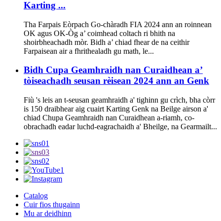
Karting ...
Tha Farpais Eòrpach Go-chàradh FIA 2024 ann an roinnean
OK agus OK-Òg a’ coimhead coltach ri bhith na
shoirbheachadh mòr. Bidh a’ chiad fhear de na ceithir
Farpaisean air a fhrithealadh gu math, le...
Bidh Cupa Geamhraidh nan Curaidhean a’
tòiseachadh seusan rèisean 2024 ann an Genk
Fiù 's leis an t-seusan geamhraidh a' tighinn gu crìch, bha còrr
is 150 draibhear aig cuairt Karting Genk na Beilge airson a'
chiad Chupa Geamhraidh nan Curaidhean a-riamh, co-
obrachadh eadar luchd-eagrachaidh a' Bheilge, na Gearmailt...
Catalog
Cuir fios thugainn
Mu ar deidhinn