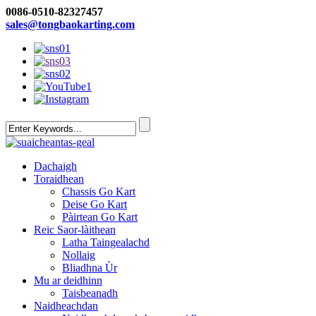
0086-0510-82327457
sales@tongbaokarting.com
Dachaigh
Toraidhean
Chassis Go Kart
Deise Go Kart
Pàirtean Go Kart
Reic Saor-làithean
Latha Taingealachd
Nollaig
Bliadhna Ùr
Mu ar deidhinn
Taisbeanadh
Naidheachdan