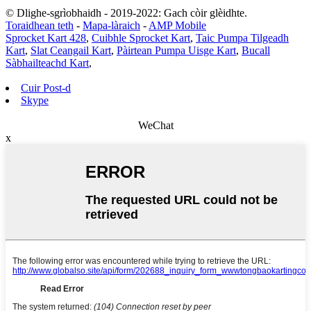
© Dlighe-sgrìobhaidh - 2019-2022: Gach còir glèidhte.
Toraidhean teth
-
Mapa-làraich
-
AMP Mobile
Sprocket Kart 428
,
Cuibhle Sprocket Kart
,
Taic Pumpa Tilgeadh
Kart
,
Slat Ceangail Kart
,
Pàirtean Pumpa Uisge Kart
,
Bucall
Sàbhailteachd Kart
,
Cuir Post-d
Skype
WeChat
x