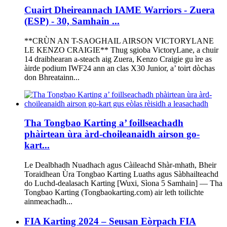
Cuairt Dheireannach IAME Warriors - Zuera
(ESP) - 30, Samhain ...
**CRÙN AN T-SAOGHAIL AIRSON VICTORYLANE
LE KENZO CRAIGIE** Thug sgioba VictoryLane, a chuir
14 draibhearan a-steach aig Zuera, Kenzo Craigie gu ìre as
àirde podium IWF24 ann an clas X30 Junior, a’ toirt dòchas
don Bhreatainn...
Tha Tongbao Karting a’ foillseachadh
phàirtean ùra àrd-choileanaidh airson go-
kart...
Le Dealbhadh Nuadhach agus Càileachd Shàr-mhath, Bheir
Toraidhean Ùra Tongbao Karting Luaths agus Sàbhailteachd
do Luchd-dealasach Karting [Wuxi, Sìona 5 Samhain] — Tha
Tongbao Karting (Tongbaokarting.com) air leth toilichte
ainmeachadh...
FIA Karting 2024 – Seusan Eòrpach FIA