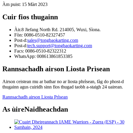
Àm puist: 15 Màrt 2023
Cuir fios thugainn
Àir.8 Jiefang North Rd. 214005, Wuxi, Sìona.
Fòn: 0086-0510-82327457
Post-d:
sales@tongbaokarting.com
Post-d:
tech.support@tongbaokarting.com
Facs: 0086-0510-82322312
WhatsApp: 008613861853385
Rannsachadh airson Liosta Prìsean
Airson ceistean mu ar bathar no ar liosta phrìsean, fàg do phost-d
thugainn agus cuiridh sinn fios thugad taobh a-staigh 24 uairean.
Rannsachadh airson Liosta Prìsean
As ùire
Naidheachdan