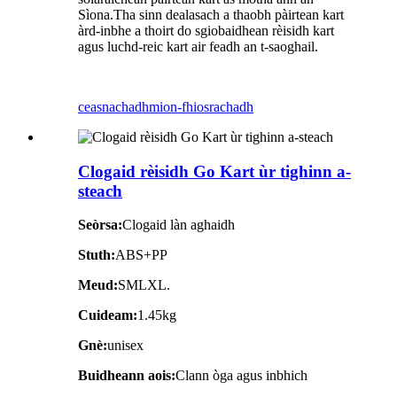
Sìona.Tha sinn dealasach a thaobh pàirtean kart
àrd-inbhe a thoirt do sgiobaidhean rèisidh kart
agus luchd-reic kart air feadh an t-saoghail.
ceasnachadh
mion-fhiosrachadh
Clogaid rèisidh Go Kart ùr tighinn a-
steach
Seòrsa:
Clogaid làn aghaidh
Stuth:
ABS+PP
Meud:
SMLXL.
Cuideam:
1.45kg
Gnè:
unisex
Buidheann aois:
Clann òga agus inbhich