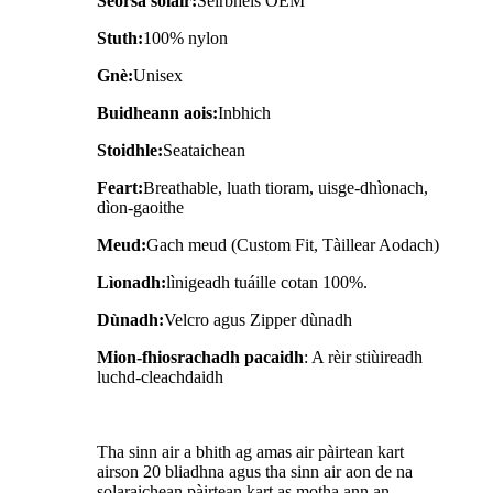
Seòrsa solair:
Seirbheis OEM
Stuth:
100% nylon
Gnè:
Unisex
Buidheann aois:
Inbhich
Stoidhle:
Seataichean
Feart:
Breathable, luath tioram, uisge-dhìonach,
dìon-gaoithe
Meud:
Gach meud (Custom Fit, Tàillear Aodach)
Lìonadh:
lìnigeadh tuáille cotan 100%.
Dùnadh:
Velcro agus Zipper dùnadh
Mion-fhiosrachadh pacaidh
: A rèir stiùireadh
luchd-cleachdaidh
Tha sinn air a bhith ag amas air pàirtean kart
airson 20 bliadhna agus tha sinn air aon de na
solaraichean pàirtean kart as motha ann an