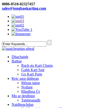
0086-0510-82327457
sales@tongbaokarting.com
Dhachaigh
Bathar
Rach gu Kart Chasis
Gabh Kart Suit
Go Kart Parts
Reic saor-làithean
Mòran taing
Nollaig
Bliadhna Ùr
Mu ar deidhinn
Taisbeanadh
Naidheachdan