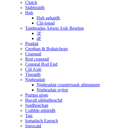
Clutch
Slabhraidh
Hub
Hub aghaidh
Cùl-ionad
Taigheadas Airson Axle Bearing
3F
4F
Peadail
Cnothan & Boltaichean
Ceangail
Rod ceangail
Ceangal Rod End
Cùl Axle
Tìoraidh
Nigheadair
Nigheadair countersunk alùmanum
Nigheadair nylon
Pumpa uisge
Bucall sàbhailteachd
Suidheachan
Cuibhle-stiùiridh
Taic
Iomadach Earrach
Sprocaid