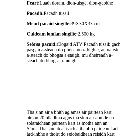
Feart:
Luath tioram, dìon-uisge, dìon-gaoithe
Pacadh:
Pacadh tùsail
Meud pacaid singilte:
39X30X33 cm
Cuideam iomlan singilte:
2.500 kg
Seòrsa pacaid:
Clogaid ATV Pacadh tùsail: gach
pasgan a-steach do phoca neo-fhighte, an uairsin
a-steach do bhogsa a-staigh, mu dheireadh a-
steach do bhogsa a-muigh
Tha sinn air a bhith ag amas air pàirtean kart
airson 20 bliadhna agus tha sinn air aon de na
solaraichean pàirtean kart as motha ann an
Sìona.Tha sinn dealasach a thaobh pàirtean kart
àrd-inbhe a thoirt do sgiobaidhean rèisidh kart