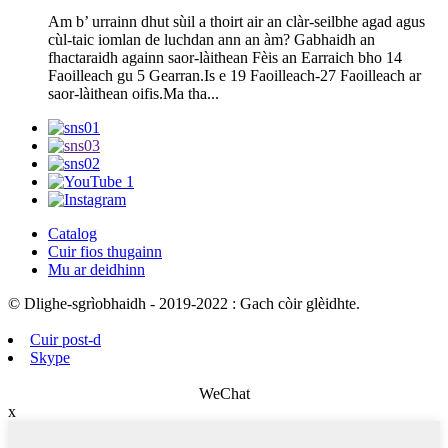
Am b’ urrainn dhut sùil a thoirt air an clàr-seilbhe agad agus
cùl-taic iomlan de luchdan ann an àm? Gabhaidh an
fhactaraidh againn saor-làithean Fèis an Earraich bho 14
Faoilleach gu 5 Gearran.Is e 19 Faoilleach-27 Faoilleach ar
saor-làithean oifis.Ma tha...
Catalog
Cuir fios thugainn
Mu ar deidhinn
© Dlighe-sgrìobhaidh - 2019-2022 : Gach còir glèidhte.
Cuir post-d
Skype
WeChat
x