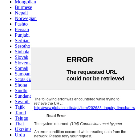
Mongolian
Burmese
Nepali
Norwegian
Pashto
Persian
Punjabi
Serbian
Sesotho
Sinhala
Slovak
Slovenian
Somali
Samoan
Scots Gaelic
Shona
Sindhi
Sundanese
Swahili
Tajik
Tamil
Telugu
Thai
Ukrainian
Urdu