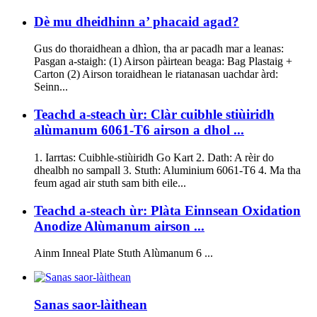
Dè mu dheidhinn a’ phacaid agad?
Gus do thoraidhean a dhìon, tha ar pacadh mar a leanas:
Pasgan a-staigh: (1) Airson pàirtean beaga: Bag Plastaig +
Carton (2) Airson toraidhean le riatanasan uachdar àrd:
Seinn...
Teachd a-steach ùr: Clàr cuibhle stiùiridh
alùmanum 6061-T6 airson a dhol ...
1. Iarrtas: Cuibhle-stiùiridh Go Kart 2. Dath: A rèir do
dhealbh no sampall 3. Stuth: Aluminium 6061-T6 4. Ma tha
feum agad air stuth sam bith eile...
Teachd a-steach ùr: Plàta Einnsean Oxidation
Anodize Alùmanum airson ...
Ainm Inneal Plate Stuth Alùmanum 6 ...
Sanas saor-làithean