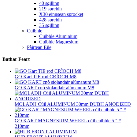
40 sgillinn
219 spreidh
X30 einnsean sprocket
428 spreidh
35 sgillinn
Cuibhle
Cuibhle Aluminium
Cuibhle Magnesium
Pàirtean Eile
Bathar Feart
GO Kart TIE rod CRÌOCH M8
GO KART cnò siolandair alùmanum M8
MOLADH Cùil ALUMINUM 30mm DUBH ANODIZED
GO KART MAGNESIUM WHEEL cùil cuibhle 5 ″ *
210mm