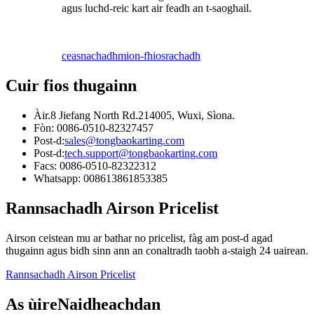
agus luchd-reic kart air feadh an t-saoghail.
ceasnachadh
mion-fhiosrachadh
Cuir fios thugainn
Àir.8 Jiefang North Rd.214005, Wuxi, Sìona.
Fòn: 0086-0510-82327457
Post-d:
sales@tongbaokarting.com
Post-d:
tech.support@tongbaokarting.com
Facs: 0086-0510-82322312
Whatsapp: 008613861853385
Rannsachadh Airson Pricelist
Airson ceistean mu ar bathar no pricelist, fàg am post-d agad
thugainn agus bidh sinn ann an conaltradh taobh a-staigh 24 uairean.
Rannsachadh Airson Pricelist
As ùire
Naidheachdan