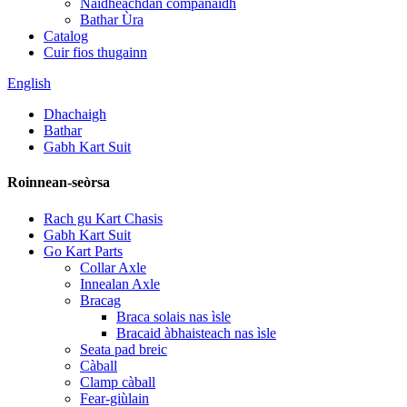
Naidheachdan companaidh
Bathar Ùra
Catalog
Cuir fios thugainn
English
Dhachaigh
Bathar
Gabh Kart Suit
Roinnean-seòrsa
Rach gu Kart Chasis
Gabh Kart Suit
Go Kart Parts
Collar Axle
Innealan Axle
Bracag
Braca solais nas ìsle
Bracaid àbhaisteach nas ìsle
Seata pad breic
Càball
Clamp càball
Fear-giùlain