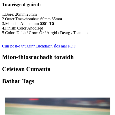
Tuairisgeul goirid:
1.Bore: 20mm 25mm
2.Outer Trast-thomhas: 60mm 65mm
3.Material: Aluminium 6061-T6
4.Finish: Color Anodized
5.Color: Dubh / Gorm Òr / Airgid / Dearg / Titanium
Cuir post-d thugainn
Luchdaich sìos mar PDF
Mion-fhiosrachadh toraidh
Ceistean Cumanta
Bathar Tags