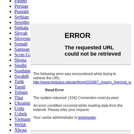
Pashto
Persian
Punjabi
Serbian
Sesotho
Sinhala
Slovak
Slovenian
Somali
Samoan
Scots Gaelic
Shona
Sindhi
Sundanese
Swahili
Tajik
Tamil
Telugu
Thai
Ukrainian
Urdu
Uzbek
Vietnamese
Welsh
Xhosa