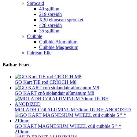
Sprocaid
40 sgillinn
219 spreidh
X30 einnsean sprocket
428 spreidh
35 sgillinn
Cuibhle
Cuibhle Aluminium
Cuibhle Magnesium
Pàirtean Eile
Bathar Feart
GO Kart TIE rod CRÌOCH M8
GO KART cnò siolandair alùmanum M8
MOLADH Cùil ALUMINUM 30mm DUBH ANODIZED
GO KART MAGNESIUM WHEEL cùil cuibhle 5 ″ *
210mm