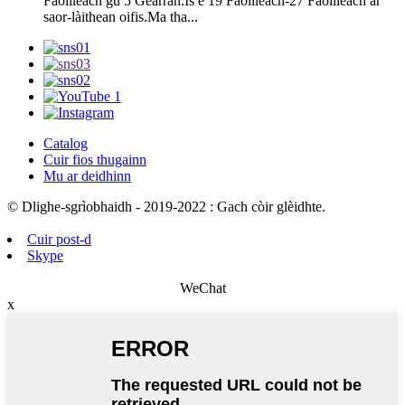
Faoilleach gu 5 Gearran.Is e 19 Faoilleach-27 Faoilleach ar
saor-làithean oifis.Ma tha...
Catalog
Cuir fios thugainn
Mu ar deidhinn
© Dlighe-sgrìobhaidh - 2019-2022 : Gach còir glèidhte.
Cuir post-d
Skype
WeChat
x