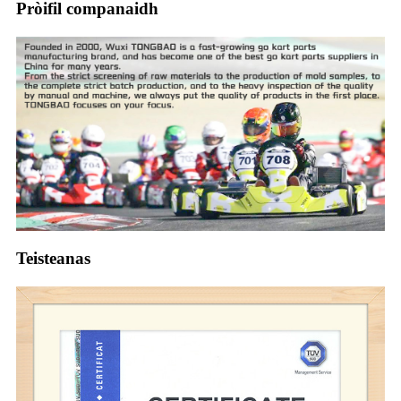
Pròifil companaidh
Teisteanas