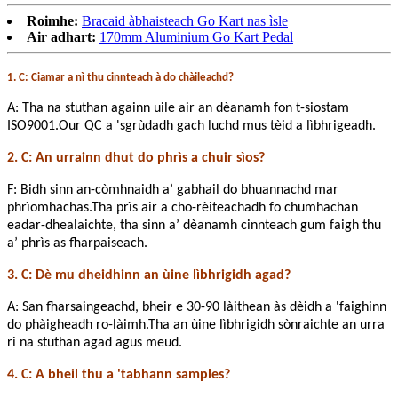
Roimhe:
Bracaid àbhaisteach Go Kart nas ìsle
Air adhart:
170mm Aluminium Go Kart Pedal
1. C: Ciamar a nì thu cinnteach à do chàileachd?
A: Tha na stuthan againn uile air an dèanamh fon t-siostam
ISO9001.Our QC a 'sgrùdadh gach luchd mus tèid a lìbhrigeadh.
2. C: An urrainn dhut do phrìs a chuir sìos?
F: Bidh sinn an-còmhnaidh a’ gabhail do bhuannachd mar
phrìomhachas.Tha prìs air a cho-rèiteachadh fo chumhachan
eadar-dhealaichte, tha sinn a’ dèanamh cinnteach gum faigh thu
a’ phrìs as fharpaiseach.
3. C: Dè mu dheidhinn an ùine lìbhrigidh agad?
A: San fharsaingeachd, bheir e 30-90 làithean às dèidh a 'faighinn
do phàigheadh ​​​​ro-làimh.Tha an ùine lìbhrigidh sònraichte an urra
ri na stuthan agad agus meud.
4. C: A bheil thu a 'tabhann samples?