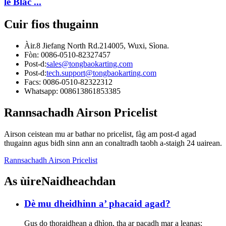
le Blac ...
Cuir fios thugainn
Àir.8 Jiefang North Rd.214005, Wuxi, Sìona.
Fòn: 0086-0510-82327457
Post-d:
sales@tongbaokarting.com
Post-d:
tech.support@tongbaokarting.com
Facs: 0086-0510-82322312
Whatsapp: 008613861853385
Rannsachadh Airson Pricelist
Airson ceistean mu ar bathar no pricelist, fàg am post-d agad
thugainn agus bidh sinn ann an conaltradh taobh a-staigh 24 uairean.
Rannsachadh Airson Pricelist
As ùire
Naidheachdan
Dè mu dheidhinn a’ phacaid agad?
Gus do thoraidhean a dhìon, tha ar pacadh mar a leanas: