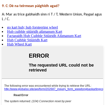
9. C: Dè na teirmean pàighidh agad?
A: Mar as trice gabhaidh sinn ri T / T, Western Union, Paypal agus
L / C.
go kart hub; hub forsteering wheel
Hub cuibhle stiùiridh alùmanum Kart
Factaraidh Hub Cuibhle Stiùiridh Alùmanum Kart
Hub Cuibhle Stiùiridh Kart
Hub Wheel Kart