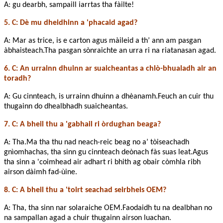
A: gu dearbh, sampaill iarrtas tha fàilte!
5. C: Dè mu dheidhinn a 'phacaid agad?
A: Mar as trice, is e carton agus màileid a th’ ann am pasgan
àbhaisteach.Tha pasgan sònraichte an urra ri na riatanasan agad.
6. C: An urrainn dhuinn ar suaicheantas a chlò-bhualadh air an
toradh?
A: Gu cinnteach, is urrainn dhuinn a dhèanamh.Feuch an cuir thu
thugainn do dhealbhadh suaicheantas.
7. C: A bheil thu a 'gabhail ri òrdughan beaga?
A: Tha.Ma tha thu nad neach-reic beag no a’ tòiseachadh
gnìomhachas, tha sinn gu cinnteach deònach fàs suas leat.Agus
tha sinn a 'coimhead air adhart ri bhith ag obair còmhla ribh
airson dàimh fad-ùine.
8. C: A bheil thu a 'toirt seachad seirbheis OEM?
A: Tha, tha sinn nar solaraiche OEM.Faodaidh tu na dealbhan no
na sampallan agad a chuir thugainn airson luachan.