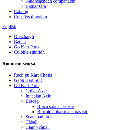
Naidheachdan companaidh
Bathar Ùra
Catalog
Cuir fios thugainn
English
Dhachaigh
Bathar
Go Kart Parts
Cuibhle-stiùiridh
Roinnean-seòrsa
Rach gu Kart Chasis
Gabh Kart Suit
Go Kart Parts
Collar Axle
Innealan Axle
Bracag
Braca solais nas ìsle
Bracaid àbhaisteach nas ìsle
Seata pad breic
Càball
Clamp càball