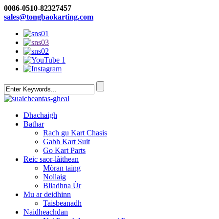
0086-0510-82327457
sales@tongbaokarting.com
Dhachaigh
Bathar
Rach gu Kart Chasis
Gabh Kart Suit
Go Kart Parts
Reic saor-làithean
Mòran taing
Nollaig
Bliadhna Ùr
Mu ar deidhinn
Taisbeanadh
Naidheachdan