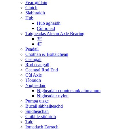
Fear-giùlain
Clutch
Slabhraidh
Hub
Hub aghaidh
Cùl-ionad
Taigheadas Airson Axle Bearing
3F
4F
Peadail
Cnothan & Boltaichean
Ceangail
Rod ceangail
Ceangal Rod End
Cùl Axle
Tìoraidh
Nigheadair
Nigheadair countersunk alùmanum
Nigheadair nylon
Pumpa uisge
Bucall sàbhailteachd
Suidheachan
Cuibhle-stiùiridh
Taic
Iomadach Earrach