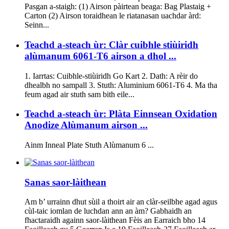
Pasgan a-staigh: (1) Airson pàirtean beaga: Bag Plastaig +
Carton (2) Airson toraidhean le riatanasan uachdar àrd:
Seinn...
Teachd a-steach ùr: Clàr cuibhle stiùiridh
alùmanum 6061-T6 airson a dhol ...
1. Iarrtas: Cuibhle-stiùiridh Go Kart 2. Dath: A rèir do
dhealbh no sampall 3. Stuth: Aluminium 6061-T6 4. Ma tha
feum agad air stuth sam bith eile...
Teachd a-steach ùr: Plàta Einnsean Oxidation
Anodize Alùmanum airson ...
Ainm Inneal Plate Stuth Alùmanum 6 ...
Sanas saor-làithean
Am b’ urrainn dhut sùil a thoirt air an clàr-seilbhe agad agus
cùl-taic iomlan de luchdan ann an àm? Gabhaidh an
fhactaraidh againn saor-làithean Fèis an Earraich bho 14