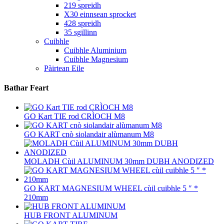
219 spreidh
X30 einnsean sprocket
428 spreidh
35 sgillinn
Cuibhle
Cuibhle Aluminium
Cuibhle Magnesium
Pàirtean Eile
Bathar Feart
GO Kart TIE rod CRÌOCH M8
GO KART cnò siolandair alùmanum M8
MOLADH Cùil ALUMINUM 30mm DUBH ANODIZED
GO KART MAGNESIUM WHEEL cùil cuibhle 5 ″ *
210mm
HUB FRONT ALUMINUM