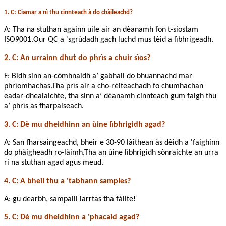
1. C: Ciamar a nì thu cinnteach à do chàileachd?
A: Tha na stuthan againn uile air an dèanamh fon t-siostam
ISO9001.Our QC a 'sgrùdadh gach luchd mus tèid a lìbhrigeadh.
2. C: An urrainn dhut do phrìs a chuir sìos?
F: Bidh sinn an-còmhnaidh a’ gabhail do bhuannachd mar
phrìomhachas.Tha prìs air a cho-rèiteachadh fo chumhachan
eadar-dhealaichte, tha sinn a’ dèanamh cinnteach gum faigh thu
a’ phrìs as fharpaiseach.
3. C: Dè mu dheidhinn an ùine lìbhrigidh agad?
A: San fharsaingeachd, bheir e 30-90 làithean às dèidh a 'faighinn
do phàigheadh ​​​​ro-làimh.Tha an ùine lìbhrigidh sònraichte an urra
ri na stuthan agad agus meud.
4. C: A bheil thu a 'tabhann samples?
A: gu dearbh, sampaill iarrtas tha fàilte!
5. C: Dè mu dheidhinn a 'phacaid agad?