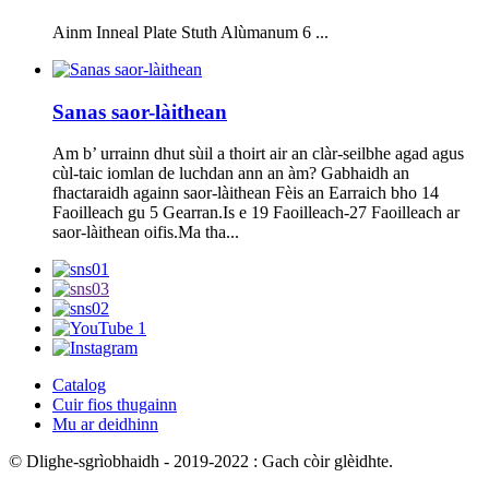
Ainm Inneal Plate Stuth Alùmanum 6 ...
Sanas saor-làithean
Am b’ urrainn dhut sùil a thoirt air an clàr-seilbhe agad agus
cùl-taic iomlan de luchdan ann an àm? Gabhaidh an
fhactaraidh againn saor-làithean Fèis an Earraich bho 14
Faoilleach gu 5 Gearran.Is e 19 Faoilleach-27 Faoilleach ar
saor-làithean oifis.Ma tha...
Catalog
Cuir fios thugainn
Mu ar deidhinn
© Dlighe-sgrìobhaidh - 2019-2022 : Gach còir glèidhte.