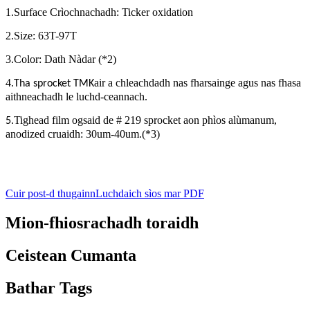
1.Surface Crìochnachadh: Ticker oxidation
2.Size: 63T-97T
3.Color: Dath Nàdar (*2)
4.
air a chleachdadh nas fharsainge agus nas fhasa
Tha sprocket TMK
aithneachadh le luchd-ceannach.
Tighead film ogsaid de # 219 sprocket aon phìos alùmanum,
5.
anodized cruaidh: 30um-40um.(*3)
Cuir post-d thugainn
Luchdaich sìos mar PDF
Mion-fhiosrachadh toraidh
Ceistean Cumanta
Bathar Tags