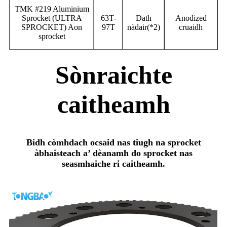
TMK #219 Aluminium
Sprocket (ULTRA
63T-
Dath
Anodized
SPROCKET) Aon
97T
nàdair(*2)
cruaidh
sprocket
Sònraichte
caitheamh
Bidh còmhdach ocsaid nas tiugh na sprocket
àbhaisteach a’ dèanamh do sprocket nas
seasmhaiche ri caitheamh.