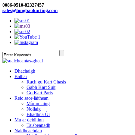
0086-0510-82327457
sales@tongbaokarting.com
Dhachaigh
Bathar
Rach gu Kart Chasis
Gabh Kart Suit
Go Kart Parts
Reic saor-làithean
Mòran taing
Nollaig
Bliadhna Ùr
Mu ar deidhinn
Taisbeanadh
Naidheachdan