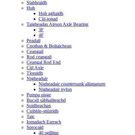
Slabhraidh
Hub
Hub aghaidh
Cùl-ionad
Taigheadas Airson Axle Bearing
3F
4F
Peadail
Cnothan & Boltaichean
Ceangail
Rod ceangail
Ceangal Rod End
Cùl Axle
Tìoraidh
Nigheadair
Nigheadair countersunk alùmanum
Nigheadair nylon
Pumpa uisge
Bucall sàbhailteachd
Suidheachan
Cuibhle-stiùiridh
Taic
Iomadach Earrach
Sprocaid
40 sgillinn