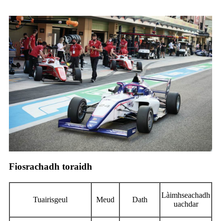
Fiosrachadh toraidh
Làimhseachadh
Tuairisgeul
Meud
Dath
uachdar