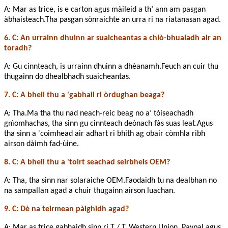
A: Mar as trice, is e carton agus màileid a th’ ann am pasgan
àbhaisteach.Tha pasgan sònraichte an urra ri na riatanasan agad.
6. C: An urrainn dhuinn ar suaicheantas a chlò-bhualadh air an
toradh?
A: Gu cinnteach, is urrainn dhuinn a dhèanamh.Feuch an cuir thu
thugainn do dhealbhadh suaicheantas.
7. C: A bheil thu a 'gabhail ri òrdughan beaga?
A: Tha.Ma tha thu nad neach-reic beag no a’ tòiseachadh
gnìomhachas, tha sinn gu cinnteach deònach fàs suas leat.Agus
tha sinn a 'coimhead air adhart ri bhith ag obair còmhla ribh
airson dàimh fad-ùine.
8. C: A bheil thu a 'toirt seachad seirbheis OEM?
A: Tha, tha sinn nar solaraiche OEM.Faodaidh tu na dealbhan no
na sampallan agad a chuir thugainn airson luachan.
9. C: Dè na teirmean pàighidh agad?
A: Mar as trice gabhaidh sinn ri T / T, Western Union, Paypal agus