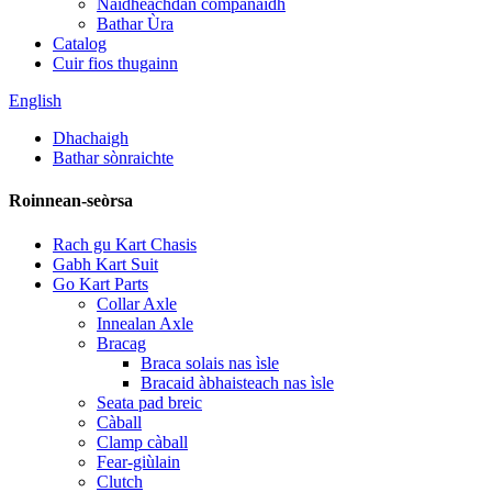
Naidheachdan companaidh
Bathar Ùra
Catalog
Cuir fios thugainn
English
Dhachaigh
Bathar sònraichte
Roinnean-seòrsa
Rach gu Kart Chasis
Gabh Kart Suit
Go Kart Parts
Collar Axle
Innealan Axle
Bracag
Braca solais nas ìsle
Bracaid àbhaisteach nas ìsle
Seata pad breic
Càball
Clamp càball
Fear-giùlain
Clutch