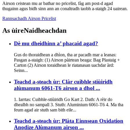
Airson ceistean mu ar bathar no pricelist, fàg am post-d agad
thugainn agus bidh sinn ann an conaltradh taobh a-staigh 24 uairean.
Rannsachadh Airson Pricelist
As ùire
Naidheachdan
Dè mu dheidhinn a’ phacaid agad?
Gus do thoraidhean a dhìon, tha ar pacadh mar a leanas:
Pasgan a-staigh: (1) Airson pàirtean beaga: Bag Plastaig +
Carton (2) Airson toraidhean le riatanasan uachdar àrd:
Seinn...
Teachd a-steach ùr: Clàr cuibhle stiùiridh
alùmanum 6061-T6 airson a dhol ...
1. Iarrtas: Cuibhle-stiùiridh Go Kart 2. Dath: A rèir do
dhealbh no sampall 3. Stuth: Aluminium 6061-T6 4. Ma tha
feum agad air stuth sam bith eile...
Teachd a-steach ùr: Plàta Einnsean Oxidation
Anodize Alùmanum airson ...