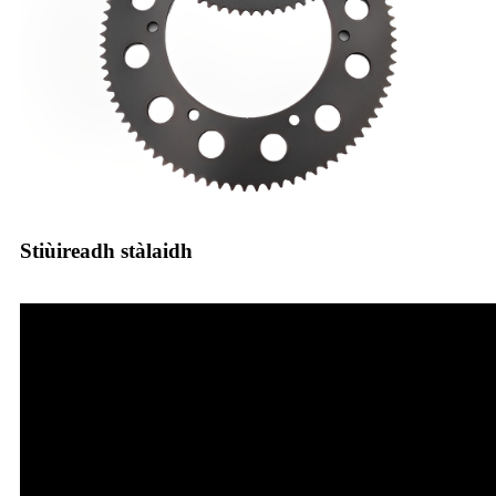
Stiùireadh stàlaidh