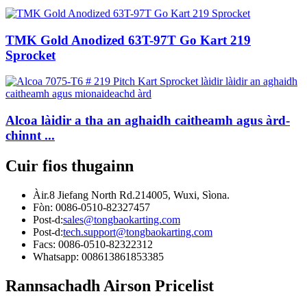
TMK Gold Anodized 63T-97T Go Kart 219
Sprocket
Alcoa làidir a tha an aghaidh caitheamh agus àrd-
chinnt ...
Cuir fios thugainn
Àir.8 Jiefang North Rd.214005, Wuxi, Sìona.
Fòn: 0086-0510-82327457
Post-d:
sales@tongbaokarting.com
Post-d:
tech.support@tongbaokarting.com
Facs: 0086-0510-82322312
Whatsapp: 008613861853385
Rannsachadh Airson Pricelist