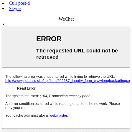
Cuir post-d
Skype
WeChat
x