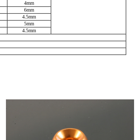
4mm
6mm
4.5mm
5mm
4.5mm