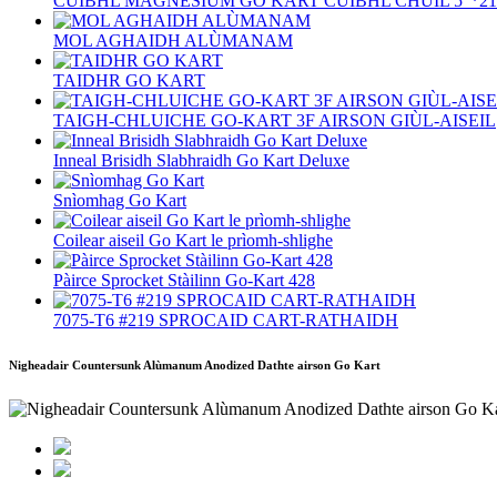
CUIBHL MAGNESIUM GO KART CUIBHL CHÙIL 5″*2
MOL AGHAIDH ALÙMANAM
TAIDHR GO KART
TAIGH-CHLUICHE GO-KART 3F AIRSON GIÙL-AISEIL
Inneal Brisidh Slabhraidh Go Kart Deluxe
Snìomhag Go Kart
Coilear aiseil Go Kart le prìomh-shlighe
Pàirce Sprocket Stàilinn Go-Kart 428
7075‐T6 #219 SPROCAID CART-RATHAIDH
Nigheadair Countersunk Alùmanum Anodized Dathte airson Go Kart