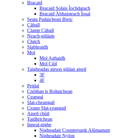
Bracaid
Bracaid Solais Ìochdarach
Bracaid Àbhaisteach Ìosal
Seata Padaichean Breic
Càball
Clamp Càball
Neach-giùlain
Clutch
Slabhraidh
Mol
Mol Aghaidh
Mol Cùil
Taigheadas airson giùlan aiseil
3F
4F
Peidal
Cnòthan is Boltaichean
Ceangal
Slat-cheangail
Ceann Slat-ceangail
Aiseil chùil
Taidhrichean
Inneal-nighe
Nigheadair Countersunk Alùmanum
Nigheadair Nylon