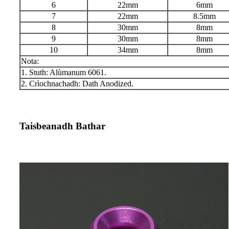
6
22mm
6mm
7
22mm
8.5mm
8
30mm
8mm
9
30mm
8mm
10
34mm
8mm
Nota:
1. Stuth: Alùmanum 6061.
2. Crìochnachadh: Dath Anodized.
Taisbeanadh Bathar