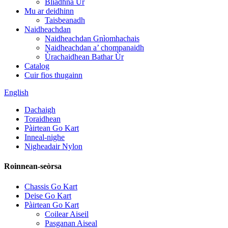
Bliadhna Ùr
Mu ar deidhinn
Taisbeanadh
Naidheachdan
Naidheachdan Gnìomhachais
Naidheachdan a’ chompanaidh
Ùrachaidhean Bathar Ùr
Catalog
Cuir fios thugainn
English
Dachaigh
Toraidhean
Pàirtean Go Kart
Inneal-nighe
Nigheadair Nylon
Roinnean-seòrsa
Chassis Go Kart
Deise Go Kart
Pàirtean Go Kart
Coilear Aiseil
Pasganan Aiseal