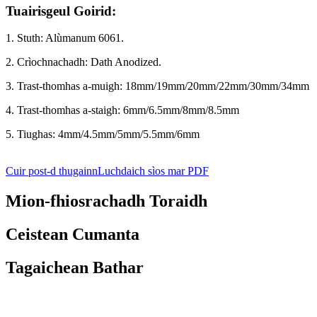
Tuairisgeul Goirid:
1. Stuth: Alùmanum 6061.
2. Crìochnachadh: Dath Anodized.
3. Trast-thomhas a-muigh: 18mm/19mm/20mm/22mm/30mm/34mm
4. Trast-thomhas a-staigh: 6mm/6.5mm/8mm/8.5mm
5. Tiughas: 4mm/4.5mm/5mm/5.5mm/6mm
Cuir post-d thugainn
Luchdaich sìos mar PDF
Mion-fhiosrachadh Toraidh
Ceistean Cumanta
Tagaichean Bathar