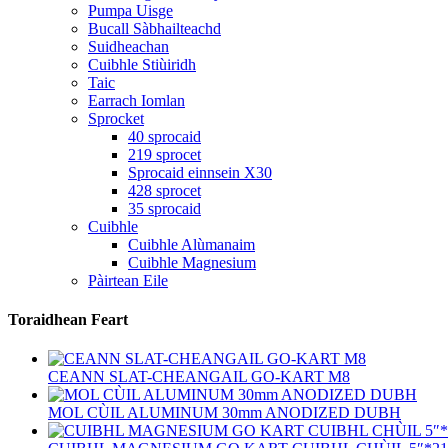
Pumpa Uisge
Bucall Sàbhailteachd
Suidheachan
Cuibhle Stiùiridh
Taic
Earrach Iomlan
Sprocket
40 sprocaid
219 sprocet
Sprocaid einnsein X30
428 sprocet
35 sprocaid
Cuibhle
Cuibhle Alùmanaim
Cuibhle Magnesium
Pàirtean Eile
Toraidhean Feart
CEANN SLAT-CHEANGAIL GO-KART M8
MOL CÙIL ALUMINUM 30mm ANODIZED DUBH