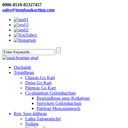
0086-0510-82327457
sales@tongbaokarting.com
Dachaigh
Toraidhean
Chassis Go Kart
Deise Go Kart
Pàirtean Go Kart
Co-phàirtean Gnìomhachais
Bearraidhean agus Rollairean
Sprockets Gnìomhachais
Pàirtean Meacanaigeach
Reic Saor-làithean
Latha Taingealachd
Nollaig