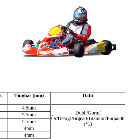
a-
Tiughas (mm)
Dath
4.5mm
Dubh/Gorm/
5.5mm
Òr/Dearg/Airgead/Titanium/Purpaidh
5.5mm
(*1)
4mm
4mm