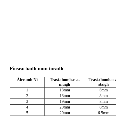
Fiosrachadh mun toradh
Àireamh Nì
Trast-thomhas a-
Trast-thomhas 
muigh
staigh
1
18mm
6mm
2
18mm
8mm
3
19mm
8mm
4
20mm
6mm
5
20mm
6.5mm